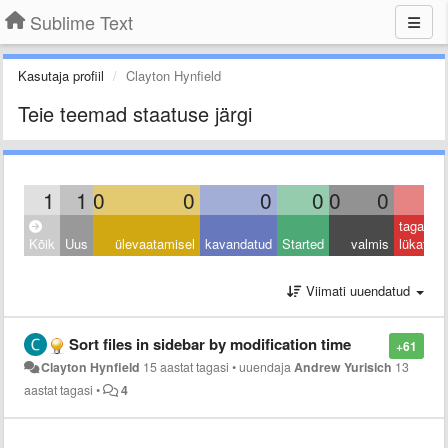
Sublime Text
Kasutaja profiil
Clayton Hynfield
Teie teemad staatuse järgi
1
1
0
0
0
0
0
0
0
tagasi
Kõik
Uus
ülevaatamisel
kavandatud
Started
valmis
lükatud
Viimati uuendatud
Sort files in sidebar by modification time
+61
Clayton Hynfield
15 aastat tagasi
•
uuendaja
Andrew Yurisich
13
aastat tagasi
•
4