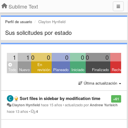
Sublime Text
Perfil de usuario
Clayton Hynfield
Sus solicitudes por estado
1
1
0
0
0
0
0
0
En
Todo
Nuevo
revisión
Planeado
Iniciado
Finalizado
Rechaza
Última actualización
Sort files in sidebar by modification time
+61
Clayton Hynfield
hace 15 años
•
actualizado por
Andrew Yurisich
hace 13 años
•
4