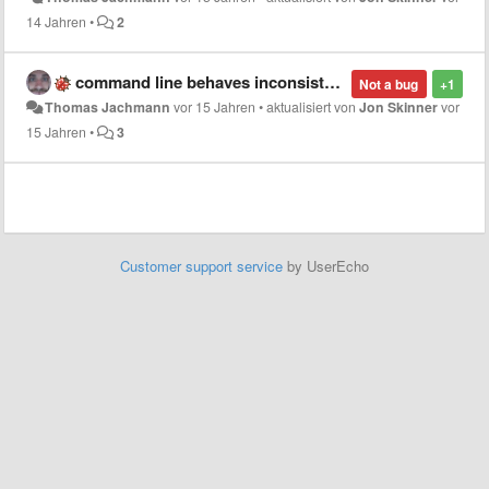
14 Jahren
•
2
command line behaves inconsistently concerning opening new windows
Not a bug
+1
Thomas Jachmann
vor 15 Jahren
•
aktualisiert von
Jon Skinner
vor
15 Jahren
•
3
Customer support service
by UserEcho