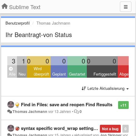
Sublime Text
Benutzerprofil
Thomas Jachmann
Ihr Beantragt-von Status
3
1
0
0
0
0
0
0
Wird
Alle
Neu
überprüft
Geplant
Gestartet
Fertiggestellt
Abgelehn
Letzte Aktualisierung
Find in Files: save and reopen Find Results
+11
Thomas Jachmann
vor 13 Jahren
•
0
syntax specific word_wrap setting is ignored
Not a bug
0
Thomas Jachmann
vor 15 Jahren
•
aktualisiert von
Jon Skinner
vor