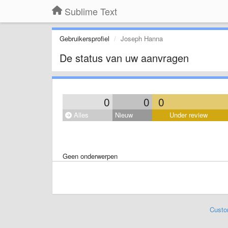
Sublime Text
Gebruikersprofiel
Joseph Hanna
De status van uw aanvragen
0
0
0
Alles
Nieuw
Under review
Geen onderwerpen
Custo