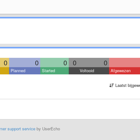
0
0
0
0
0
Planned
Started
Voltooid
Afgewezen
Laatst bijgew
mer support service
by UserEcho