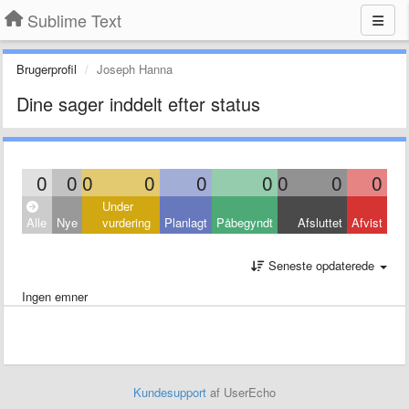
Sublime Text
Brugerprofil
Joseph Hanna
Dine sager inddelt efter status
0
0
0
0
0
0
0
0
0
Under
Alle
Nye
vurdering
Planlagt
Påbegyndt
Afsluttet
Afvist
Seneste opdaterede
Ingen emner
Kundesupport
af UserEcho