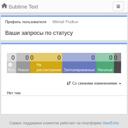
Sublime Text
Профиль пользователя
Mikhail Fludkov
Ваши запросы по статусу
0
0
0
0
0
0
0
На
Все
Новые
рассмотрении
Запланированные
Начатые
Зав
Со свежими изменениями
Нет тем
Сервис поддержки клиентов работает на платформе
UserEcho