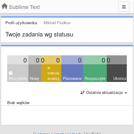
Sublime Text
Profil użytkownika
Mikhail Fludkov
Twoje zadania wg statusu
0
0
0
0
0
0
0
0
w
trakcie
Wszystkie
Nowy
analizy
Planowane
Rozpoczęte
Ukończony
Ostatnia aktualizacja
Brak wątków
Customer support service
by UserEcho