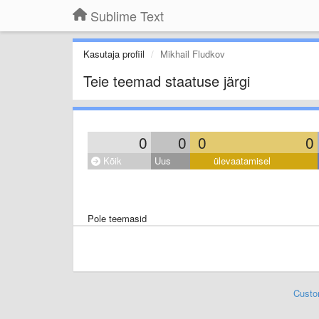
Sublime Text
Kasutaja profiil
Mikhail Fludkov
Teie teemad staatuse järgi
0
0
0
0
Kõik
Uus
ülevaatamisel
Pole teemasid
Custo