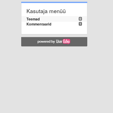
Kasutaja menüü
Teemad
0
Kommentaarid
1