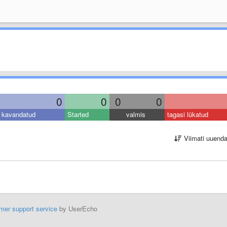
0
0
0
0
kavandatud
Started
valmis
tagasi lükatud
Viimati uuend
mer support service
by UserEcho