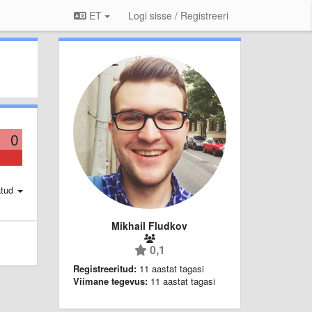
ET
Logi sisse / Registreeri
0
atud
Mikhail Fludkov
0,1
Registreeritud:
11 aastat tagasi
Viimane tegevus:
11 aastat tagasi