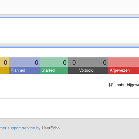
0
0
0
0
0
Planned
Started
Voltooid
Afgewezen
Laatst bijgew
mer support service
by UserEcho