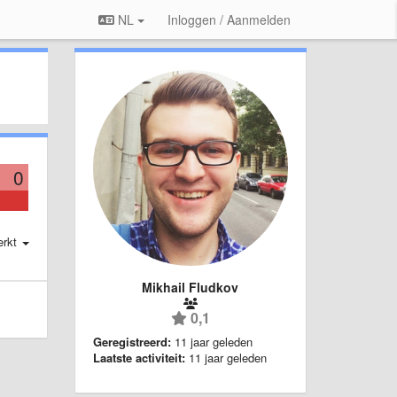
NL
Inloggen / Aanmelden
0
erkt
Mikhail Fludkov
0,1
Geregistreerd:
11 jaar geleden
Laatste activiteit:
11 jaar geleden