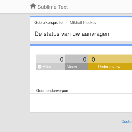
Sublime Text
Gebruikersprofiel
Mikhail Fludkov
De status van uw aanvragen
0
0
0
Alles
Nieuw
Under review
Geen onderwerpen
Custo