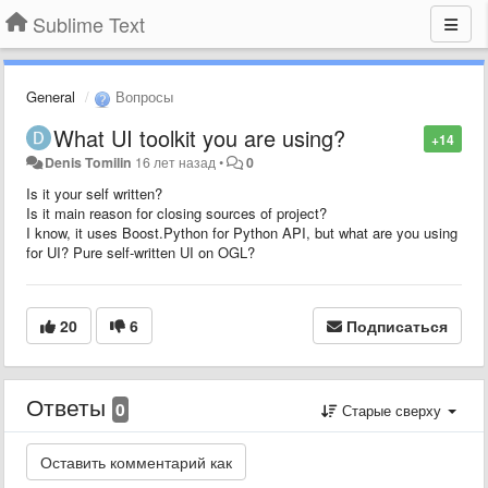
Sublime Text
General
Вопросы
What UI toolkit you are using?
+14
Denis Tomilin
16 лет назад
•
0
Is it your self written?
Is it main reason for closing sources of project?
I know, it uses Boost.Python for Python API, but what are you using
for UI? Pure self-written UI on OGL?
20
6
Подписаться
Ответы
0
Старые сверху