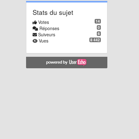
Stats du sujet
14
Votes
0
Réponses
6
Suiveurs
8 442
Vues