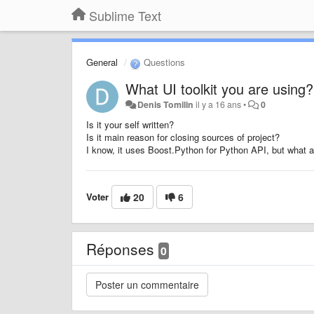
Sublime Text
General
Questions
What UI toolkit you are using?
Denis Tomilin
il y a 16 ans
•
0
Is it your self written?
Is it main reason for closing sources of project?
I know, it uses Boost.Python for Python API, but what a
Voter
20
6
Réponses
0