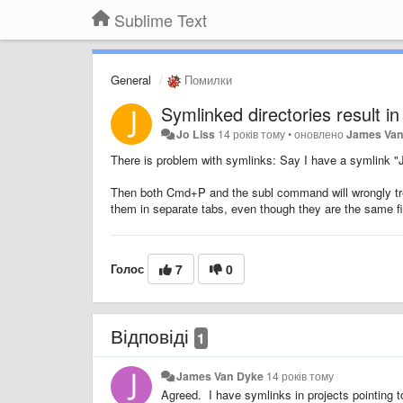
Sublime Text
General
Помилки
Symlinked directories result in
Jo Liss
14 років тому
•
оновлено
James Van
There is problem with symlinks: Say I have a symlink "J"
Then both Cmd+P and the subl command will wrongly treat
them in separate tabs, even though they are the same fi
Голос
7
0
Відповіді
1
James Van Dyke
14 років тому
Agreed. I have symlinks in projects pointing to