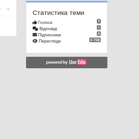
Статистика теми
7
Голоси
1
Відповіді
4
Підписники
4 708
Перегляди