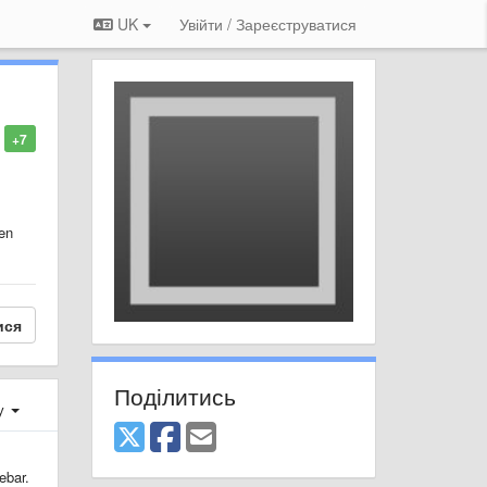
UK
Увійти / Зареєструватися
+7
pen
ися
Поділитись
ху
ebar.