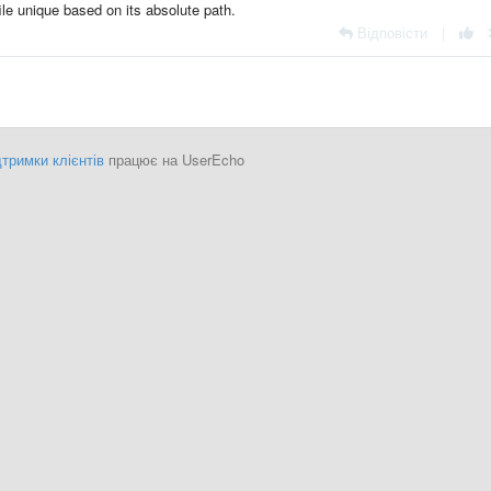
le unique based on its absolute path.
Відповісти
|
тримки клієнтів
працює на UserEcho