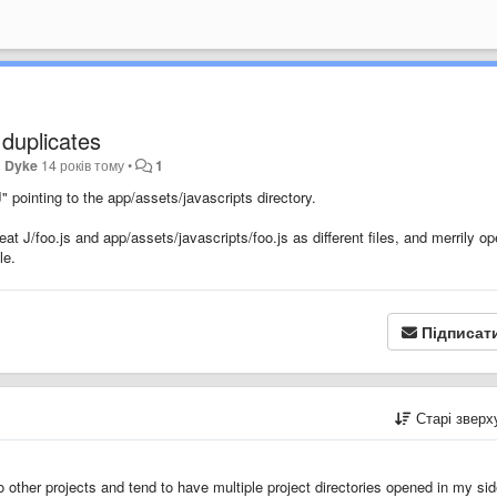
 duplicates
 Dyke
14 років тому
•
1
 pointing to the app/assets/javascripts directory.
 J/foo.js and app/assets/javascripts/foo.js as different files, and merrily o
le.
Підписат
Старі звер
 other projects and tend to have multiple project directories opened in my sid