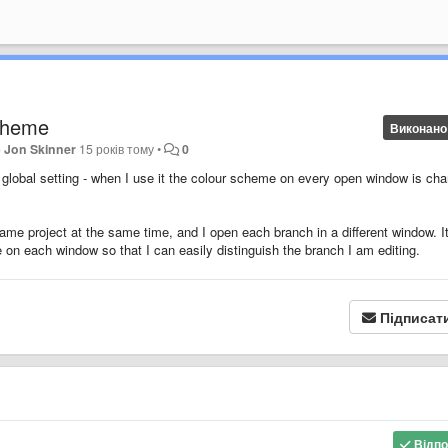
Scheme
Виконано
о
Jon Skinner
15 років тому
•
0
global setting - when I use it the colour scheme on every open window is ch
me project at the same time, and I open each branch in a different window. I
e on each window so that I can easily distinguish the branch I am editing.
Підписат
Відпо