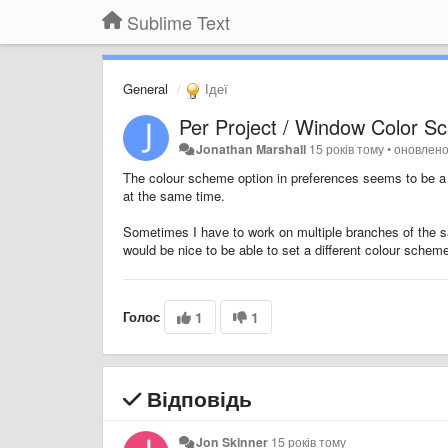
Sublime Text
General
Ідеї
Per Project / Window Color 
Jonathan Marshall
15 років тому
•
оновлен
The colour scheme option in preferences seems to be a 
at the same time.
Sometimes I have to work on multiple branches of the sa
would be nice to be able to set a different colour schem
Голос
1
1
Відповідь
Jon Skinner
15 років тому