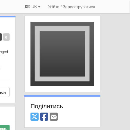
UK
Увійти / Зареєструватися
0
anged
t
ися
Поділитись
відь