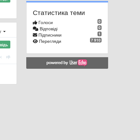
Статистика теми
0
Голоси
0
Відповіді
ху
1
Підписники
7 910
Перегляди
відь