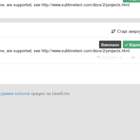
eme, are supported, see http://www.sublimetext.com/docs/2/projects.html
Старі звер
Виконано
Відпо
eme, are supported, see http://www.sublimetext.com/docs/2/projects.html
Відповісти
|
тримки клієнтів
працює на UserEcho