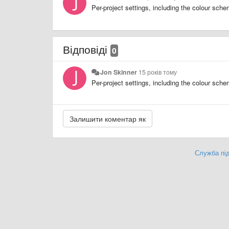
Per-project settings, including the colour sch
Відповіді
0
Jon Skinner
15 років тому
Per-project settings, including the colour sch
Служба під