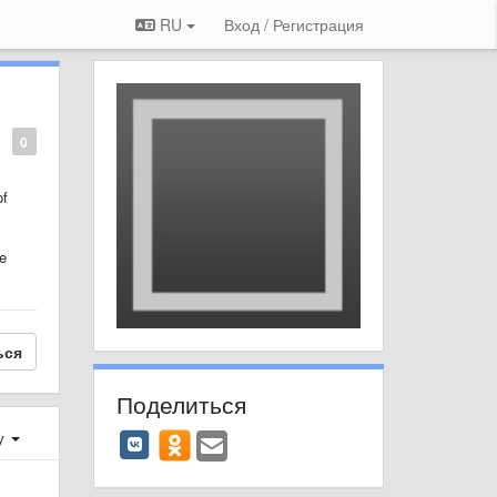
RU
Вход / Регистрация
0
of
te
ься
Поделиться
у