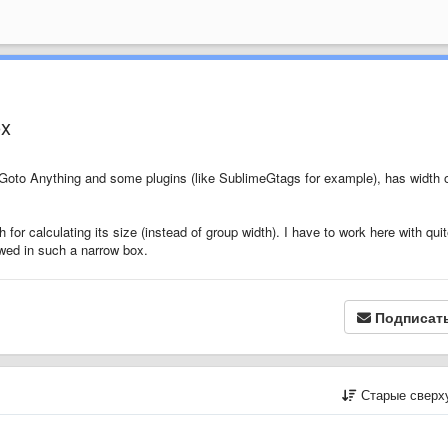
ox
Goto Anything and some plugins (like SublimeGtags for example), has width 
 for calculating its size (instead of group width). I have to work here with qui
wed in such a narrow box.
Подписат
Старые сверх