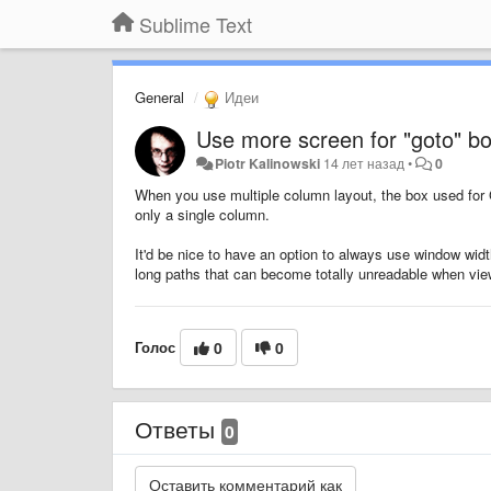
Sublime Text
General
Идеи
Use more screen for "goto" b
Piotr Kalinowski
14 лет назад
•
0
When you use multiple column layout, the box used for 
only a single column.
It'd be nice to have an option to always use window width
long paths that can become totally unreadable when vie
Голос
0
0
Ответы
0