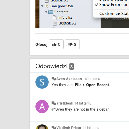
Głosuj
3
0
Odpowiedzi
3
Sven Axelsson
14 lat temu
Yes they are.
File > Open Recent
.
aristidesfl
14 lat temu
@Sven they are not in the sidebar
Vladimir Prieto
11 lat temu