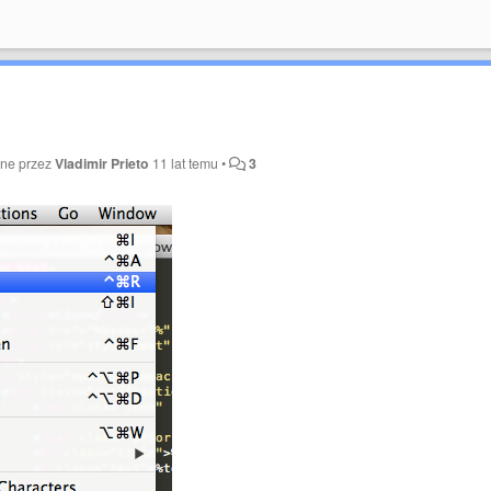
ane przez
Vladimir Prieto
11 lat temu
•
3