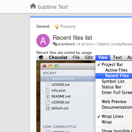
Sublime Text
General
Pomysły
Recent files list
aristidesfl
14 lat temu
•
Ostatnio zmodyfikow
Recent files are sorted by usage