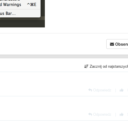
Obser
Zacznij od najstarszy
Odpowiedz
|
Odpowiedz
|