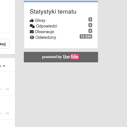
Statystyki tematu
3
Głosy
3
Odpowiedzi
4
Obserwuje
10 838
Odwiedziny
wuj
ch