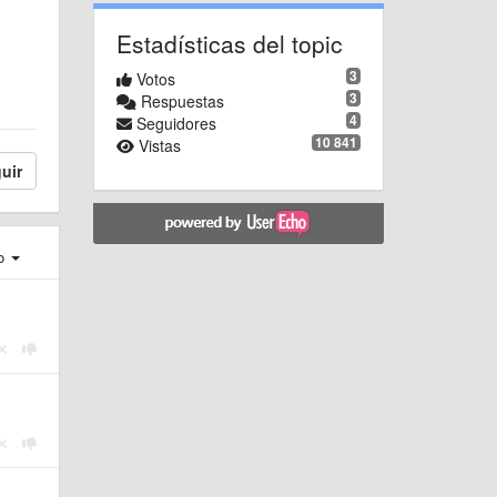
Estadísticas del topic
3
Votos
3
Respuestas
4
Seguidores
10 841
Vistas
uir
ro