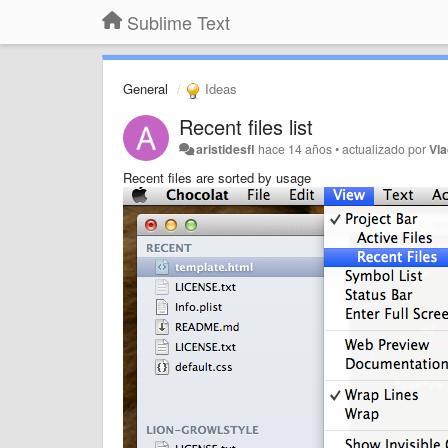
Sublime Text
General
Ideas
Recent files list
aristidesfl
hace 14 años
•
actualizado por
Vla
Recent files are sorted by usage