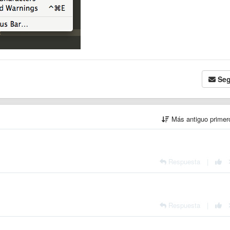
Seg
Más antiguo prime
Respuesta
|
Respuesta
|