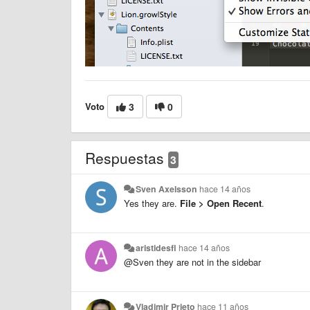
Voto
3
0
Respuestas
3
Sven Axelsson
hace 14 años
Yes they are.
File > Open Recent
.
aristidesfl
hace 14 años
@Sven they are not in the sidebar
Vladimir Prieto
hace 11 años