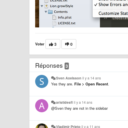
Voter
3
0
Réponses
3
Sven Axelsson
il y a 14 ans
Yes they are.
File > Open Recent
.
aristidesfl
il y a 14 ans
@Sven they are not in the sidebar
Vladimir Prieto
il y a 11 ans