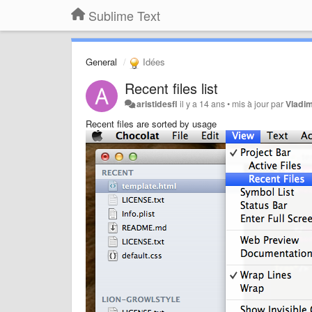
Sublime Text
General
Idées
Recent files list
aristidesfl
il y a 14 ans
•
mis à jour par
Vladim
Recent files are sorted by usage