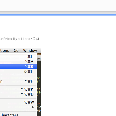
ir Prieto
il y a 11 ans
•
3