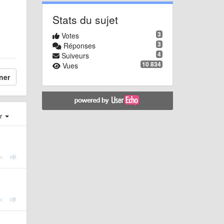
Stats du sujet
3
Votes
3
Réponses
4
Suiveurs
10 834
Vues
ner
er