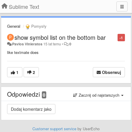
Sublime Text
General
Pomysły
show symbol list on the bottom bar
-1
Pavlos Vinieratos
15 lat temu
•
0
like textmate does
1
2
Obserwuj
Odpowiedzi
0
Zacznij od najstarszych
Customer support service
by UserEcho