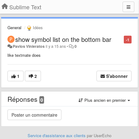
Sublime Text
General
Idées
show symbol list on the bottom bar
-1
Pavlos Vinieratos
il y a 15 ans
•
0
like textmate does
1
2
S'abonner
Réponses
0
Plus ancien en premier
Service d'assistance aux clients
par UserEcho