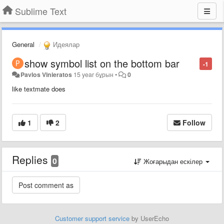
Sublime Text
General
Идеялар
show symbol list on the bottom bar
-1
Pavlos Vinieratos
15 year бұрын
•
0
like textmate does
1
2
Follow
Replies
0
Жоғарыдан ескілер
Customer support service
by UserEcho