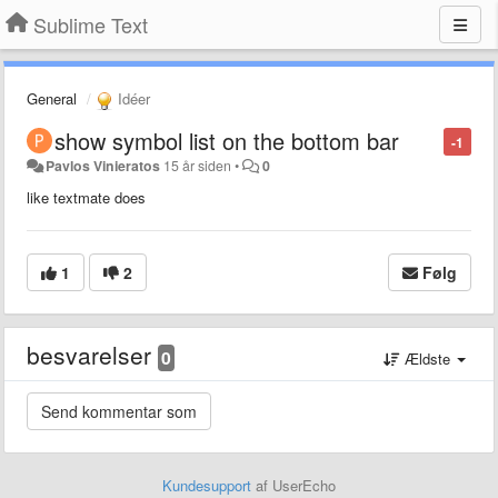
Sublime Text
General
Idéer
show symbol list on the bottom bar
-1
Pavlos Vinieratos
15 år siden
•
0
like textmate does
1
2
Følg
besvarelser
0
Ældste
Kundesupport
af UserEcho