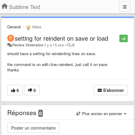
Sublime Text
General
Idées
setting for reindent on save or load
+6
Pavlos Vinieratos
il y a 15 ans
•
0
should have a setting for reindenting lines on save.
the command is on edit>line>reindent, just call it on save
thanks
6
0
S'abonner
Réponses
0
Plus ancien en premier