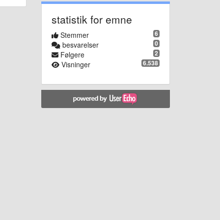
statistik for emne
6
Stemmer
0
besvarelser
2
Følgere
6.538
Visninger