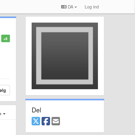
DA
Log ind
+6
ølg
Del
e