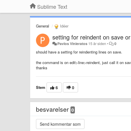
Sublime Text
General
Idéer
setting for reindent on save or
Pavlos Vinieratos
15 år siden
•
0
should have a setting for reindenting lines on save.
the command is on edit>line>reindent, just call it on sa
thanks
Stem
6
0
besvarelser
0