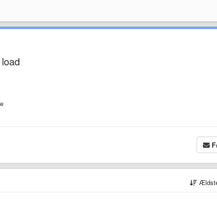
 load
ve
F
Ældst