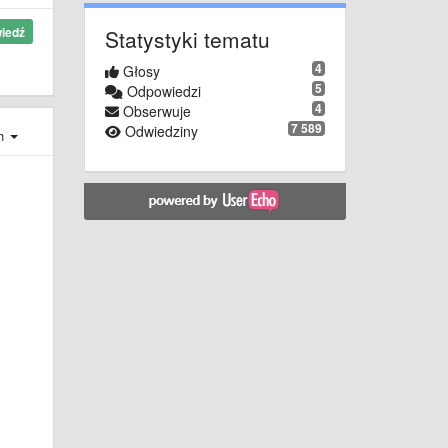
iedź
Statystyki tematu
4
Głosy
5
Odpowiedzi
4
Obserwuje
7 589
Odwiedziny
ch