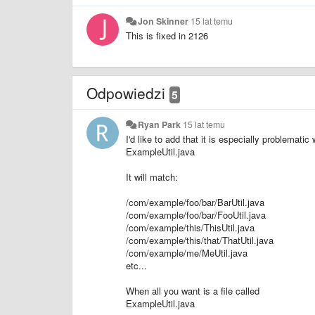
Jon Skinner
15 lat temu
This is fixed in 2126
Odpowiedzi
5
Ryan Park
15 lat temu
I'd like to add that it is especially problematic
ExampleUtil.java
It will match:
/com/example/foo/bar/BarUtil.java
/com/example/foo/bar/FooUtil.java
/com/example/this/ThisUtil.java
/com/example/this/that/ThatUtil.java
/com/example/me/MeUtil.java
etc...
When all you want is a file called
ExampleUtil.java