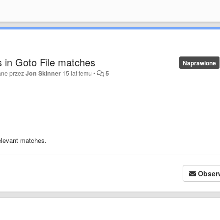
 in Goto File matches
Naprawione
ane przez
Jon Skinner
15 lat temu
•
5
relevant matches.
Obser