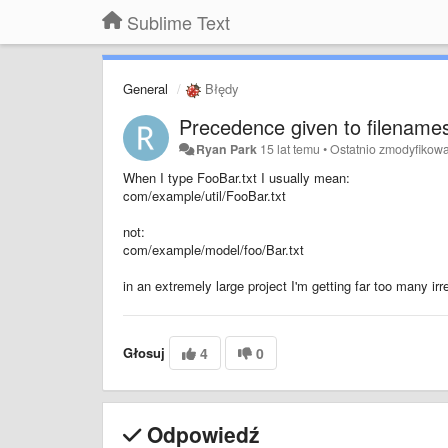
Sublime Text
General
Błędy
Precedence given to filenames
Ryan Park
15 lat temu
•
Ostatnio zmodyfikow
When I type FooBar.txt I usually mean:
com/example/util/FooBar.txt
not:
com/example/model/foo/Bar.txt
in an extremely large project I'm getting far too many ir
Głosuj
4
0
Odpowiedź