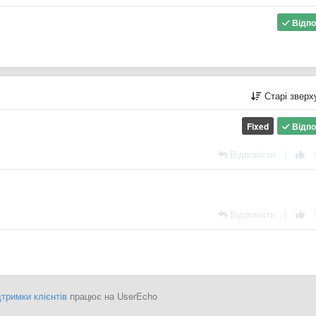
Відпо
Старі звер
Fixed
Відпо
Відповісти
|
Відповісти
|
тримки клієнтів
працює на UserEcho