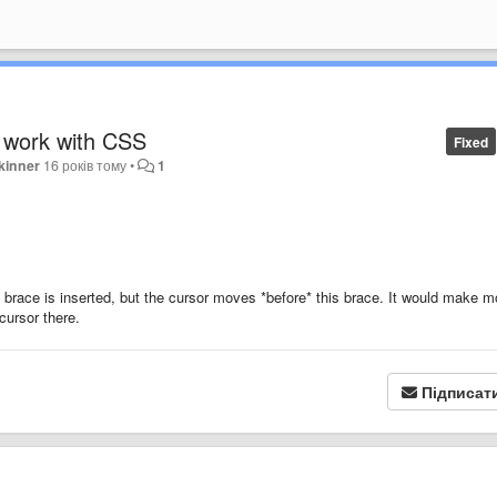
e work with CSS
Fixed
kinner
16 років тому
•
1
d brace is inserted, but the cursor moves *before* this brace. It would make m
cursor there.
Підписат