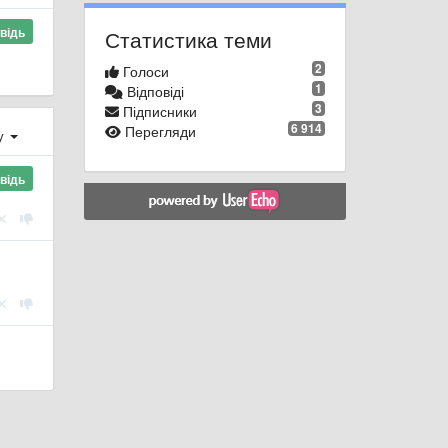
відь
Статистика теми
2
Голоси
1
Відповіді
3
Підписники
6 914
Перегляди
ху
відь