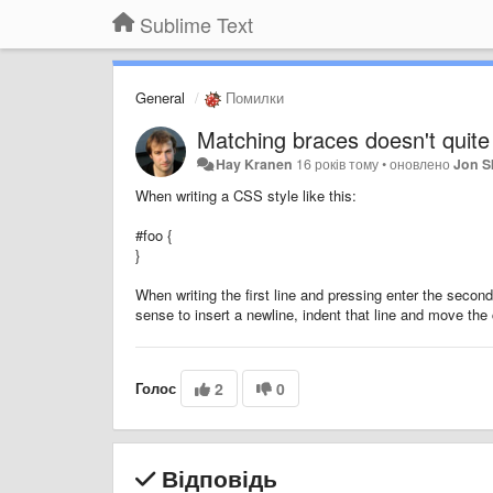
Sublime Text
General
Помилки
Matching braces doesn't quit
Hay Kranen
16 років тому
•
оновлено
Jon S
When writing a CSS style like this:
#foo {
}
When writing the first line and pressing enter the secon
sense to insert a newline, indent that line and move the 
Голос
2
0
Відповідь