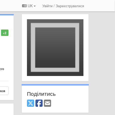
UK
Увійти / Зареєструватися
+2
ore
ися
Поділитись