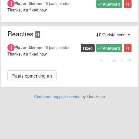
Jon Skinner
15 jaar geleden
Antwoord
-1
Thanks, it's fixed now
Reacties
0
Oudste eerst
Jon Skinner
15 jaar geleden
Fixed
Antwoord
-1
Thanks, it's fixed now
|
Customer support service
by UserEcho