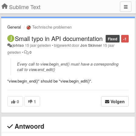
Sublime Text
General
Technische problemen
Small typo in API documentation
Fixed
-1
johtso
15 jaar geleden
•
bijgewerkt door
Jon Skinner
15 jaar
geleden
•
0
Every call to view.begin_end() must have a corresponding
call to view.end_edit()
"view.begin_end()" should be "view.begin_edit()".
0
1
Volgen
Antwoord