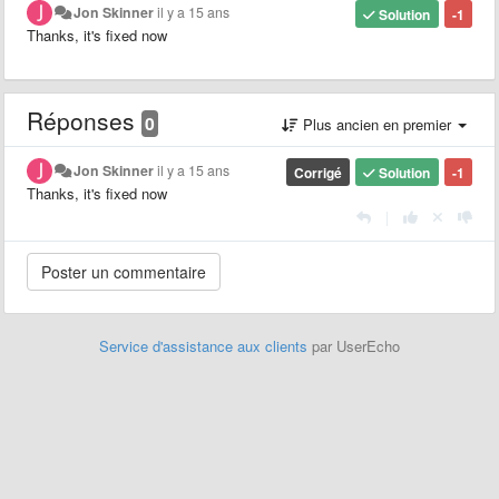
Jon Skinner
il y a 15 ans
Solution
-1
Thanks, it's fixed now
Réponses
0
Plus ancien en premier
Jon Skinner
il y a 15 ans
Corrigé
Solution
-1
Thanks, it's fixed now
|
Service d'assistance aux clients
par UserEcho