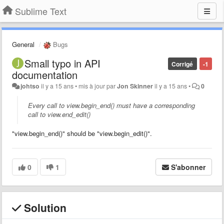
Sublime Text
General
Bugs
Small typo in API
Corrigé
-1
documentation
johtso
il y a 15 ans
•
mis à jour par
Jon Skinner
il y a 15 ans
•
0
Every call to view.begin_end() must have a corresponding
call to view.end_edit()
"view.begin_end()" should be "view.begin_edit()".
0
1
S'abonner
Solution