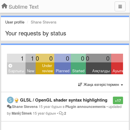
Sublime Text
User profile
Shane Stevens
Your requests by status
1
1
0
0
0
0
0
0
Under
Барлығы
New
review
Planned
Started
Аяқталды
Ауытқыд
Жаңа өзгерістермен
GLSL / OpenGL shader syntax highlighting
+17
Shane Stevens
15 year бұрын
в
Plugin announcements
•
updated
by
Matěj Šimek
15 year бұрын
•
2