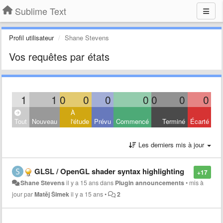
Sublime Text
Profil utilisateur
Shane Stevens
Vos requêtes par états
1
1
0
0
0
0
0
0
0
À
Tout
Nouveau
l'étude
Prévu
Commencé
Terminé
Écarté
Les derniers mis à jour
GLSL / OpenGL shader syntax highlighting
+17
Shane Stevens
il y a 15 ans
dans
Plugin announcements
•
mis à
jour par
Matěj Šimek
il y a 15 ans
•
2