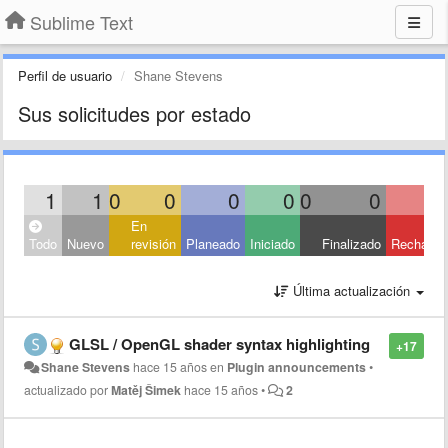
Sublime Text
Perfil de usuario
Shane Stevens
Sus solicitudes por estado
1
1
0
0
0
0
0
0
En
Todo
Nuevo
revisión
Planeado
Iniciado
Finalizado
Rechaza
Última actualización
GLSL / OpenGL shader syntax highlighting
+17
Shane Stevens
hace 15 años
en
Plugin announcements
•
actualizado por
Matěj Šimek
hace 15 años
•
2