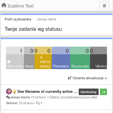
Sublime Text
Profil użytkownika
James Harris
Twoje zadania wg statusu
1
0
0
0
0
0
0
1
w
trakcie
Wszystkie
Nowy
analizy
Planowane
Rozpoczęte
Ukończony
Ostatnia aktualizacja
See filename of currently active documents
Ukończony
+4
James Harris
15 lat temu
•
Ostatnio zmodyfikowane przez
Jon
Skinner
15 lat temu
•
1