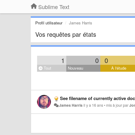
Sublime Text
Profil utilisateur
James Harris
Vos requêtes par états
1
0
0
Tout
Nouveau
À l'étude
See filename of currently active d
James Harris
il y a 16 ans
•
mis à jour par
Jo