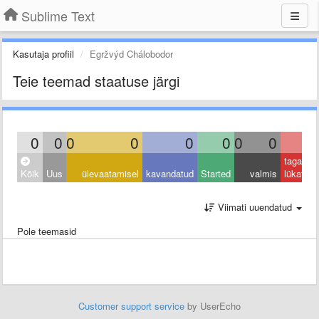
Sublime Text
Kasutaja profiil
Egržvýd Chálobodor
Teie teemad staatuse järgi
0
0
0
0
0
0
0
0
0
tagasi
Kõik
Uus
ülevaatamisel
kavandatud
Started
valmis
lükatud
Viimati uuendatud
Pole teemasid
Customer support service
by UserEcho