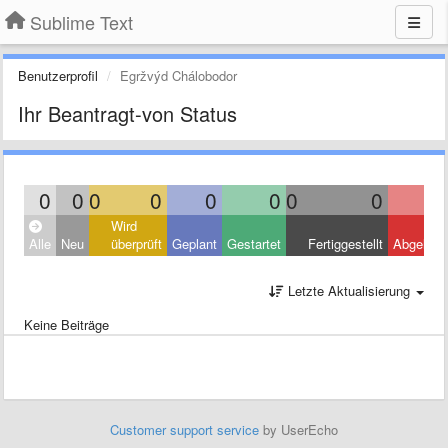
Sublime Text
Benutzerprofil
Egržvýd Chálobodor
Ihr Beantragt-von Status
0
0
0
0
0
0
0
0
Wird
Alle
Neu
überprüft
Geplant
Gestartet
Fertiggestellt
Abgelehn
Letzte Aktualisierung
Keine Beiträge
Customer support service
by UserEcho