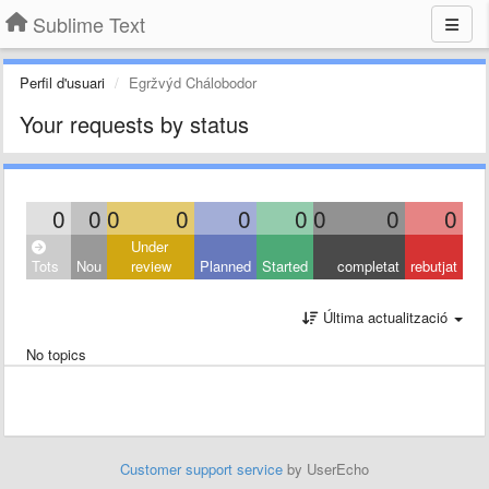
Sublime Text
Perfil d'usuari
Egržvýd Chálobodor
Your requests by status
0
0
0
0
0
0
0
0
0
Under
Tots
Nou
review
Planned
Started
completat
rebutjat
Última actualització
No topics
Customer support service
by UserEcho