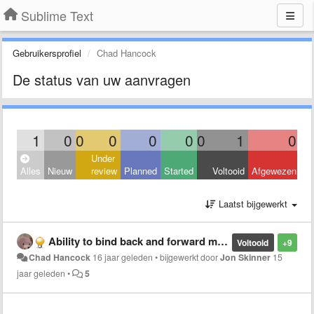
Sublime Text
Gebruikersprofiel
Chad Hancock
De status van uw aanvragen
1
0
0
0
0
0
0
1
0
Under
Alles
Nieuw
review
Planned
Started
Voltooid
Afgewezen
Laatst bijgewerkt
Ability to bind back and forward mouse / keyboard buttons to switch files.
Voltooid
+9
Chad Hancock
16 jaar geleden
•
bijgewerkt door
Jon Skinner
15
jaar geleden
•
5