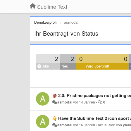
Sublime Text
Benutzerprofil
asmodai
Ihr Beantragt-von Status
2
2
0
0
Alle
Neu
Wird überprüft
2.0: Pristine packages not getting e
asmodai
vor 14 Jahren
•
0
Have the Sublime Text 2 icon sport
asmodai
vor 16 Jahren
•
aktualisiert von
yba