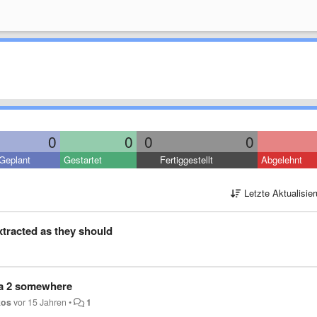
0
0
0
0
Geplant
Gestartet
Fertiggestellt
Abgelehnt
Letzte Aktualisie
xtracted as they should
 a 2 somewhere
kos
vor 15 Jahren
•
1