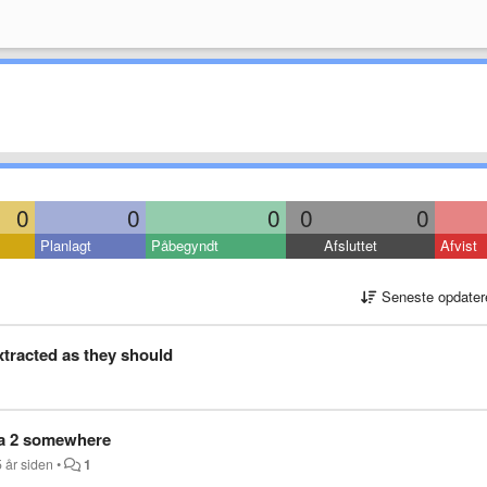
0
0
0
0
0
Planlagt
Påbegyndt
Afsluttet
Afvist
Seneste opdater
xtracted as they should
 a 2 somewhere
 år siden
•
1