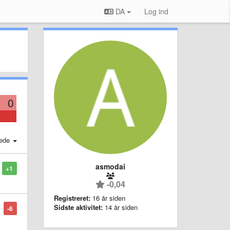
DA
Log ind
0
ede
asmodai
+1
-0,04
Registreret:
16 år siden
Sidste aktivitet:
14 år siden
-6