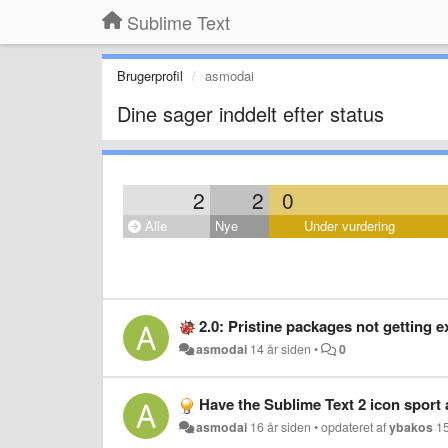
Sublime Text
Brugerprofil
asmodai
Dine sager inddelt efter status
2
2
0
Alle
Nye
Under vurdering
2.0: Pristine packages not getting e
asmodai
14 år siden
•
0
Have the Sublime Text 2 icon sport
asmodai
16 år siden
•
opdateret af
ybakos
15