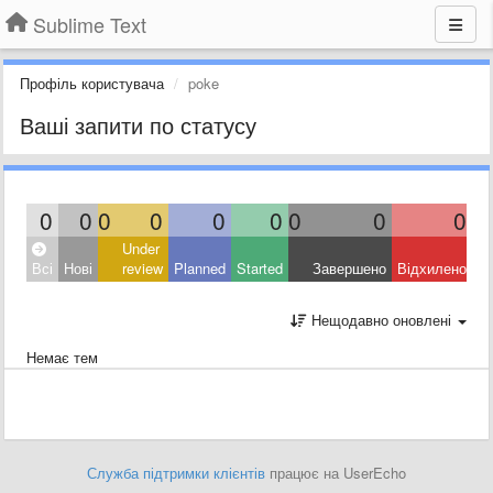
Sublime Text
Профіль користувача
poke
Ваші запити по статусу
0
0
0
0
0
0
0
0
0
Under
Всі
Нові
review
Planned
Started
Завершено
Відхилено
Нещодавно оновлені
Немає тем
Служба підтримки клієнтів
працює на UserEcho