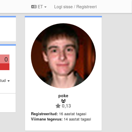
ET
Logi sisse / Registreeri
0
atud
poke
0,13
Registreeritud:
16 aastat tagasi
Viimane tegevus:
14 aastat tagasi