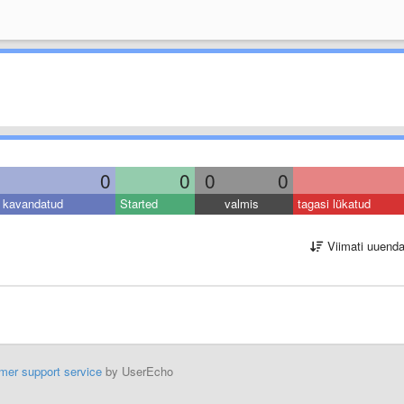
0
0
0
0
kavandatud
Started
valmis
tagasi lükatud
Viimati uuend
mer support service
by UserEcho