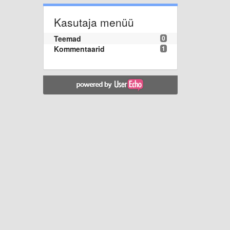
Kasutaja menüü
Teemad
0
Kommentaarid
1