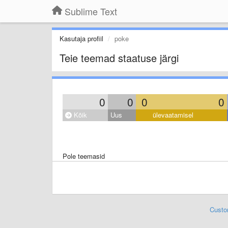
Sublime Text
Kasutaja profiil
poke
Teie teemad staatuse järgi
0
0
0
0
Kõik
Uus
ülevaatamisel
Pole teemasid
Custo