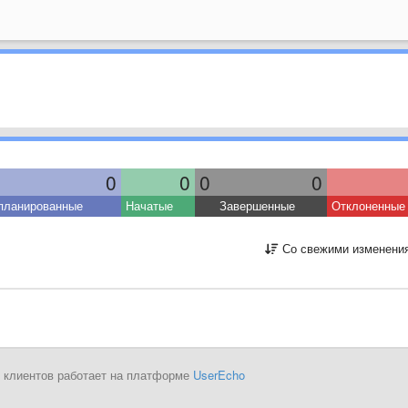
0
0
0
0
планированные
Начатые
Завершенные
Отклоненные
Со свежими изменени
 клиентов работает на платформе
UserEcho