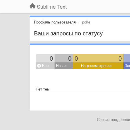
Sublime Text
Профиль пользователя
poke
Ваши запросы по статусу
0
0
0
0
Все
Новые
На рассмотрении
За
Нет тем
Сервис поддержки