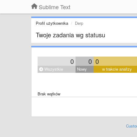
Sublime Text
Profil użytkownika
Derp
Twoje zadania wg statusu
0
0
0
Wszystkie
Nowy
w trakcie analizy
Brak wątków
Custo