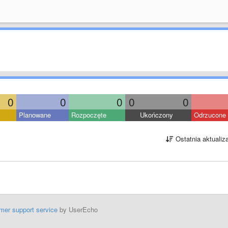
0
0
0
0
0
Planowane
Rozpoczęte
Ukończony
Odrzucone
Ostatnia aktualiz
mer support service
by UserEcho