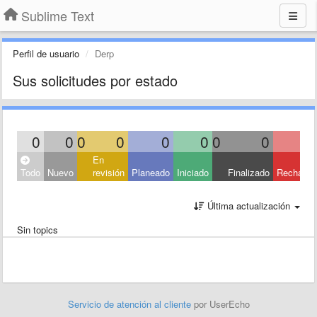
Sublime Text
Perfil de usuario
Derp
Sus solicitudes por estado
0
0
0
0
0
0
0
0
En
Todo
Nuevo
revisión
Planeado
Iniciado
Finalizado
Rechaza
Última actualización
Sin topics
Servicio de atención al cliente
por UserEcho