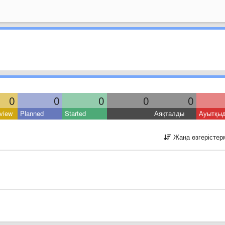
0
0
0
0
0
view
Planned
Started
Аяқталды
Ауытқы
Жаңа өзгерістер