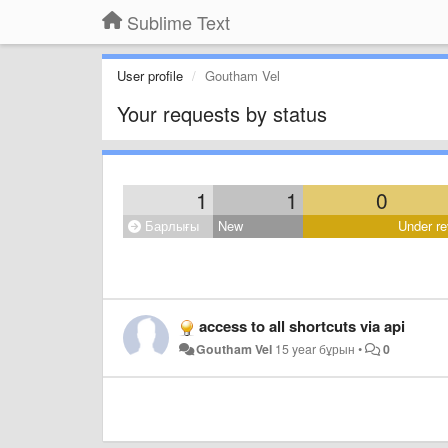
Sublime Text
User profile
Goutham Vel
Your requests by status
1
1
0
Барлығы
New
Under re
access to all shortcuts via api
Goutham Vel
15 year бұрын
•
0