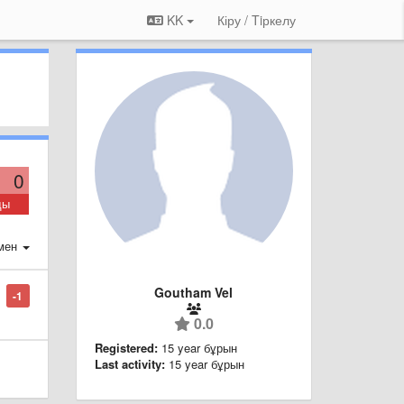
KK
Кіру / Tiркелу
0
ды
мен
Goutham Vel
-1
0.0
Registered:
15 year бұрын
Last activity:
15 year бұрын