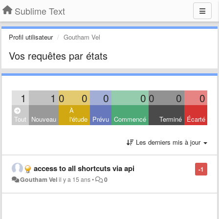
Sublime Text
Profil utilisateur
Goutham Vel
Vos requêtes par états
1
1
0
0
0
0
0
0
0
À
Tout
Nouveau
l'étude
Prévu
Commencé
Terminé
Écarté
Les derniers mis à jour
access to all shortcuts via api
-1
Goutham Vel
il y a 15 ans
•
0