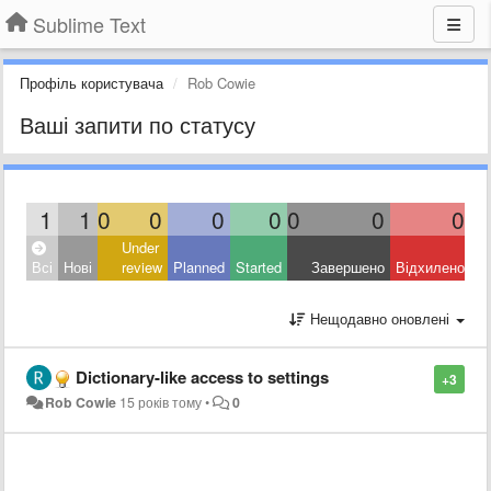
Sublime Text
Профіль користувача
Rob Cowie
Ваші запити по статусу
1
1
0
0
0
0
0
0
0
Under
Всі
Нові
review
Planned
Started
Завершено
Відхилено
Нещодавно оновлені
Dictionary-like access to settings
+3
Rob Cowie
15 років тому
•
0