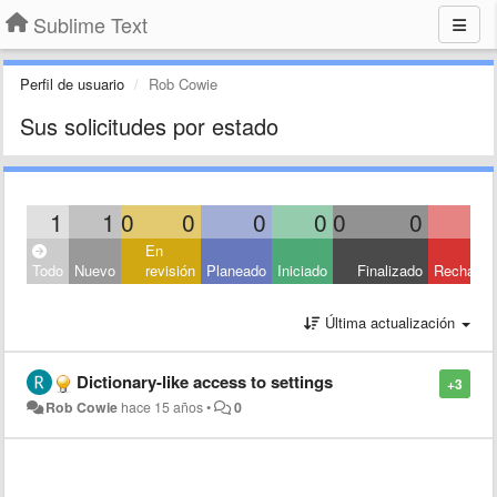
Sublime Text
Perfil de usuario
Rob Cowie
Sus solicitudes por estado
1
1
0
0
0
0
0
0
En
Todo
Nuevo
revisión
Planeado
Iniciado
Finalizado
Rechaza
Última actualización
Dictionary-like access to settings
+3
Rob Cowie
hace 15 años
•
0