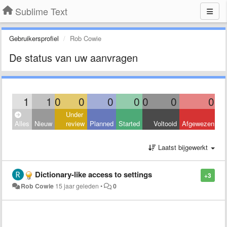
Sublime Text
Gebruikersprofiel
Rob Cowie
De status van uw aanvragen
1
1
0
0
0
0
0
0
0
Under
Alles
Nieuw
review
Planned
Started
Voltooid
Afgewezen
Laatst bijgewerkt
Dictionary-like access to settings
+3
Rob Cowie
15 jaar geleden
•
0