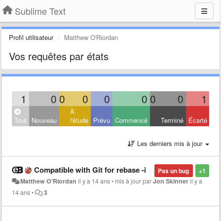
Sublime Text
Profil utilisateur
Matthew O'Riordan
Vos requêtes par états
1
0
0
0
0
0
0
0
1
À
Tout
Nouveau
l'étude
Prévu
Commencé
Terminé
Écarté
Les derniers mis à jour
Compatible with Git for rebase -i
Pas un bug
+1
Matthew O'Riordan
il y a 14 ans
•
mis à jour par
Jon Skinner
il y a
14 ans
•
3