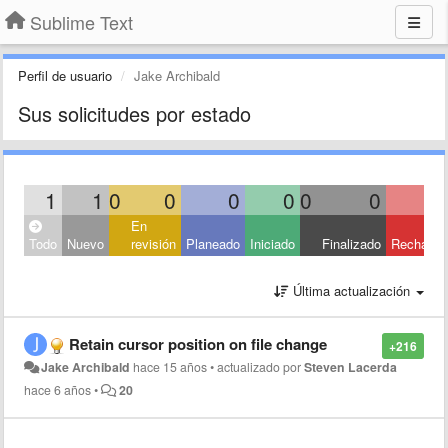
Sublime Text
Perfil de usuario
Jake Archibald
Sus solicitudes por estado
1
1
0
0
0
0
0
0
En
Todo
Nuevo
revisión
Planeado
Iniciado
Finalizado
Rechaza
Última actualización
Retain cursor position on file change
+216
Jake Archibald
hace 15 años
•
actualizado por
Steven Lacerda
hace 6 años
•
20